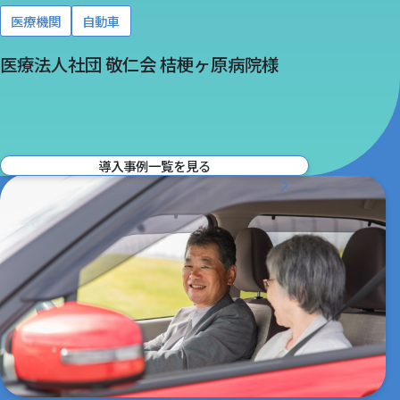
医療機関
自動車
コラム
医療法人社団 敬仁会 桔梗ヶ原病院様
COLUMN
導入事例一覧を見る