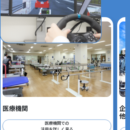
SCENE
医療機関
企
他
医療機関での
活用を詳しく見る