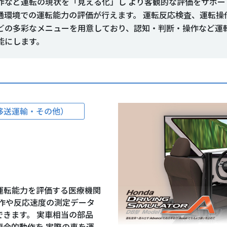
作など運転の現状を「見える化」し より客観的な評価をサポー
通環境での運転能力の評価が行えます。 運転反応検査、運転操
どの多彩なメニューを用意しており、認知・判断・操作など運
能にします。
移送運輸・その他）
運転能力を評価する医療機関
作や反応速度の測定データ
きます。 実車相当の部品
合的動作を 実際の車を運