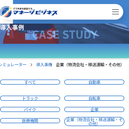
導入事例
CASE STUDY
シミュレーター
導入事例
企業（物流会社・移送運輸・その他）
すべて
自動車
トラック
自転車
バイク
企業
企業（物流会社・移送運輸・そ
医療機関
の他）